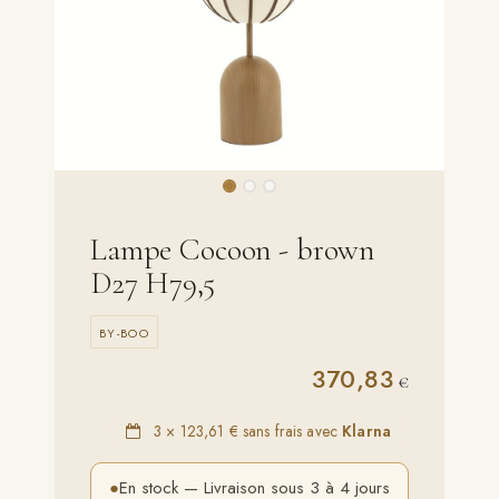
Lampe Cocoon - brown
D27 H79,5
BY-BOO
370,83
€
3 ×
123,61 €
sans frais avec
Klarna
●
En stock — Livraison sous 3 à 4 jours