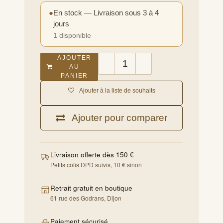
Carissa potter -
everything was perfect -
21x29,7 cm
THE POSTER CLUB
35,83
€
●
En stock — Livraison sous 3 à 4 jours
1 disponible
AJOUTER