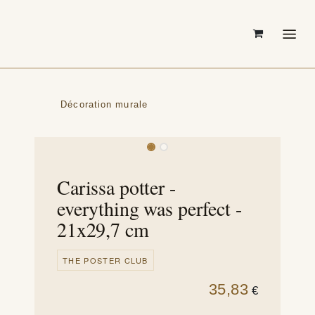
Se rendre au contenu
Décoration murale